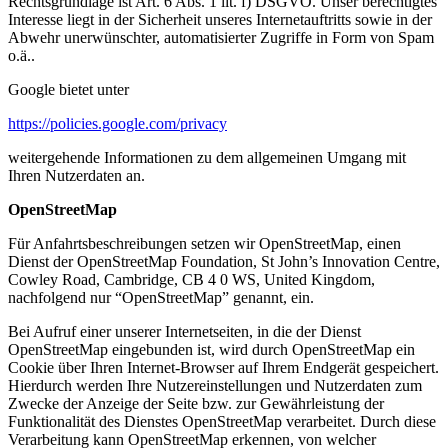
Rechtsgrundlage ist Art. 6 Abs. 1 lit. f) DSGVO. Unser berechtigtes
Interesse liegt in der Sicherheit unseres Internetauftritts sowie in der
Abwehr unerwünschter, automatisierter Zugriffe in Form von Spam
o.ä..
Google bietet unter
https://policies.google.com/privacy
weitergehende Informationen zu dem allgemeinen Umgang mit
Ihren Nutzerdaten an.
OpenStreetMap
Für Anfahrtsbeschreibungen setzen wir OpenStreetMap, einen
Dienst der OpenStreetMap Foundation, St John’s Innovation Centre,
Cowley Road, Cambridge, CB 4 0 WS, United Kingdom,
nachfolgend nur “OpenStreetMap” genannt, ein.
Bei Aufruf einer unserer Internetseiten, in die der Dienst
OpenStreetMap eingebunden ist, wird durch OpenStreetMap ein
Cookie über Ihren Internet-Browser auf Ihrem Endgerät gespeichert.
Hierdurch werden Ihre Nutzereinstellungen und Nutzerdaten zum
Zwecke der Anzeige der Seite bzw. zur Gewährleistung der
Funktionalität des Dienstes OpenStreetMap verarbeitet. Durch diese
Verarbeitung kann OpenStreetMap erkennen, von welcher