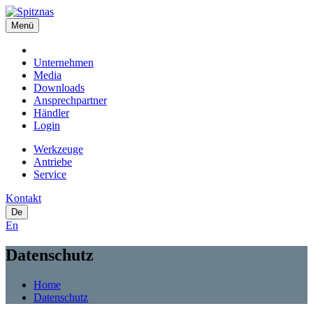
Menü
Unternehmen
Media
Downloads
Ansprechpartner
Händler
Login
Werkzeuge
Antriebe
Service
Kontakt
De
En
Datenschutz
Home
Datenschutz