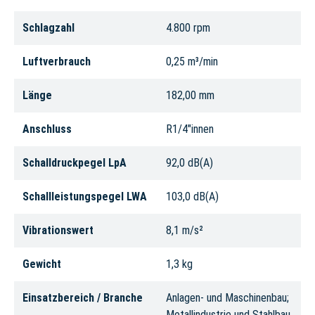
Schlagzahl
4.800 rpm
Luftverbrauch
0,25 m³/min
Länge
182,00 mm
Anschluss
R1/4"innen
Schalldruckpegel LpA
92,0 dB(A)
Schallleistungspegel LWA
103,0 dB(A)
Vibrationswert
8,1 m/s²
Gewicht
1,3 kg
Einsatzbereich / Branche
Anlagen- und Maschinenbau;
Metallindustrie und Stahlbau