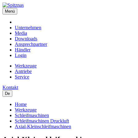
Menü
Unternehmen
Media
Downloads
Ansprechpartner
Händler
Login
Werkzeuge
Antriebe
Service
Kontakt
De
Home
Werkzeuge
Schleifmaschinen
Schleifmaschinen Druckluft
Axial-Kleinschleifmaschinen