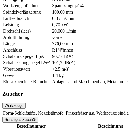
Werkzeugaufnahme
Spannzange ø1/4"
Spindelverlängerung
100,00 mm
Luftverbrauch
0,85 m³/min
Leistung
0,70 kW
Drehzahl (leer)
20.000 1/min
Abluftführung
vorne
Länge
376,00 mm
Anschluss
R1/4"innen
Schalldruckpegel LpA
90,7 dB(A)
Schallleistungspegel LWA
101,7 dB(A)
Vibrationswert
<2,5 m/s²
Gewicht
1,4 kg
Einsatzbereich / Branche
Anlagen- und Maschinenbau; Metallindust
Zubehör
Werkzeuge
Form-Schleifstifte, Kegelstümpfe, Fingerfräser u.a. Werkzeuge sind 
Sonstiges Zubehör
Bestellnummer
Bezeichnung