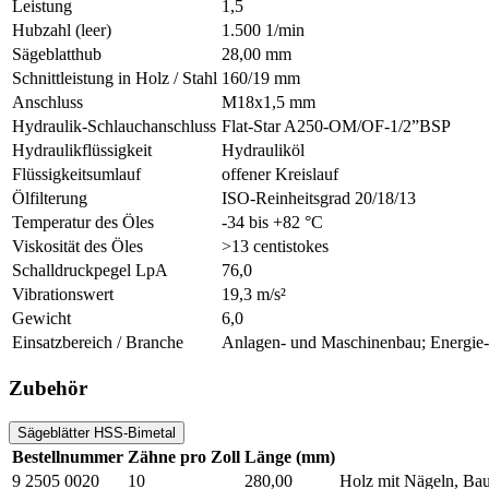
Leistung
1,5
Hubzahl (leer)
1.500 1/min
Sägeblatthub
28,00 mm
Schnittleistung in Holz / Stahl
160/19 mm
Anschluss
M18x1,5 mm
Hydraulik-Schlauchanschluss
Flat-Star A250-OM/OF-1/2”BSP
Hydraulikflüssigkeit
Hydrauliköl
Flüssigkeitsumlauf
offener Kreislauf
Ölfilterung
ISO-Reinheitsgrad 20/18/13
Temperatur des Öles
-34 bis +82 °C
Viskosität des Öles
>13 centistokes
Schalldruckpegel LpA
76,0
Vibrationswert
19,3 m/s²
Gewicht
6,0
Einsatzbereich / Branche
Anlagen- und Maschinenbau; Energie- 
Zubehör
Sägeblätter HSS-Bimetal
Bestellnummer
Zähne pro Zoll
Länge (mm)
9 2505 0020
10
280,00
Holz mit Nägeln, Baus