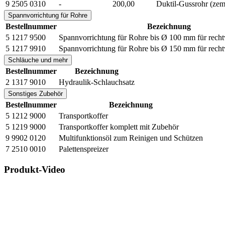
9 2505 0310
-
200,00
Duktil-Gussrohr (zeme
Spannvorrichtung für Rohre
Bestellnummer
Bezeichnung
5 1217 9500
Spannvorrichtung für Rohre bis Ø 100 mm für recht
5 1217 9910
Spannvorrichtung für Rohre bis Ø 150 mm für recht
Schläuche und mehr
Bestellnummer
Bezeichnung
2 1317 9010
Hydraulik-Schlauchsatz
Sonstiges Zubehör
Bestellnummer
Bezeichnung
5 1212 9000
Transportkoffer
5 1219 9000
Transportkoffer komplett mit Zubehör
9 9902 0120
Multifunktionsöl zum Reinigen und Schützen
7 2510 0010
Palettenspreizer
Produkt-Video