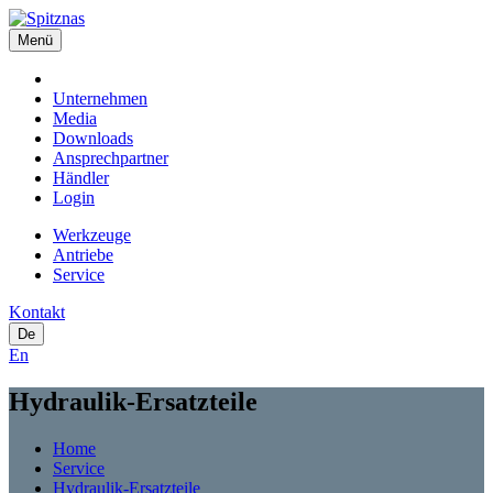
Menü
Unternehmen
Media
Downloads
Ansprechpartner
Händler
Login
Werkzeuge
Antriebe
Service
Kontakt
De
En
Hydraulik-Ersatzteile
Home
Service
Hydraulik-Ersatzteile