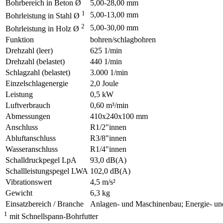
Bohrbereich in Beton Ø
5,00-28,00 mm
1
5,00-13,00 mm
Bohrleistung in Stahl Ø
2
5,00-30,00 mm
Bohrleistung in Holz Ø
Funktion
bohren/schlagbohren
Drehzahl (leer)
625 1/min
Drehzahl (belastet)
440 1/min
Schlagzahl (belastet)
3.000 1/min
Einzelschlagenergie
2,0 Joule
Leistung
0,5 kW
Luftverbrauch
0,60 m³/min
Abmessungen
410x240x100 mm
Anschluss
R1/2"innen
Abluftanschluss
R3/8"innen
Wasseranschluss
R1/4"innen
Schalldruckpegel LpA
93,0 dB(A)
Schallleistungspegel LWA
102,0 dB(A)
Vibrationswert
4,5 m/s²
Gewicht
6,3 kg
Einsatzbereich / Branche
Anlagen- und Maschinenbau; Energie- un
1
mit Schnellspann-Bohrfutter