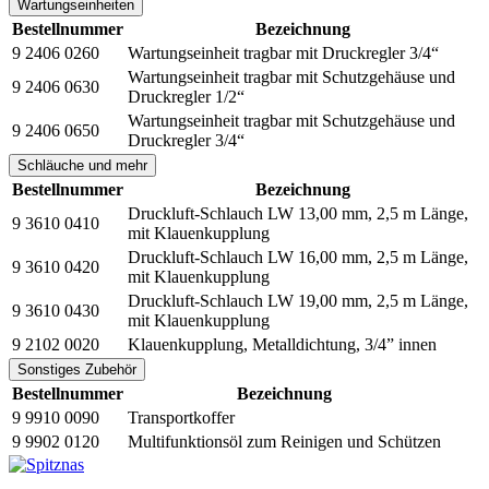
Wartungseinheiten
Bestellnummer
Bezeichnung
9 2406 0260
Wartungseinheit tragbar mit Druckregler 3/4“
Wartungseinheit tragbar mit Schutzgehäuse und
9 2406 0630
Druckregler 1/2“
Wartungseinheit tragbar mit Schutzgehäuse und
9 2406 0650
Druckregler 3/4“
Schläuche und mehr
Bestellnummer
Bezeichnung
Druckluft-Schlauch LW 13,00 mm, 2,5 m Länge,
9 3610 0410
mit Klauenkupplung
Druckluft-Schlauch LW 16,00 mm, 2,5 m Länge,
9 3610 0420
mit Klauenkupplung
Druckluft-Schlauch LW 19,00 mm, 2,5 m Länge,
9 3610 0430
mit Klauenkupplung
9 2102 0020
Klauenkupplung, Metalldichtung, 3/4” innen
Sonstiges Zubehör
Bestellnummer
Bezeichnung
9 9910 0090
Transportkoffer
9 9902 0120
Multifunktionsöl zum Reinigen und Schützen