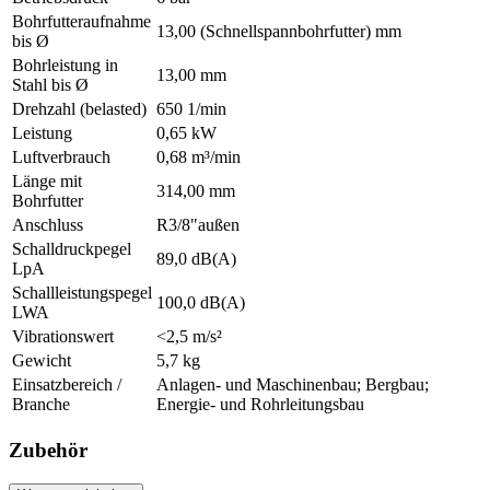
Bohrfutteraufnahme
13,00 (Schnellspannbohrfutter) mm
bis Ø
Bohrleistung in
13,00 mm
Stahl bis Ø
Drehzahl (belasted)
650 1/min
Leistung
0,65 kW
Luftverbrauch
0,68 m³/min
Länge mit
314,00 mm
Bohrfutter
Anschluss
R3/8"außen
Schalldruckpegel
89,0 dB(A)
LpA
Schallleistungspegel
100,0 dB(A)
LWA
Vibrationswert
<2,5 m/s²
Gewicht
5,7 kg
Einsatzbereich /
Anlagen- und Maschinenbau; Bergbau;
Branche
Energie- und Rohrleitungsbau
Zubehör