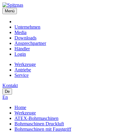
Menü
Unternehmen
Media
Downloads
Ansprechpartner
Händler
Login
Werkzeuge
Antriebe
Service
Kontakt
De
En
Home
Werkzeuge
ATEX-Bohrmaschinen
Bohrmaschinen Druckluft
Bohrmaschinen mit Faustgriff