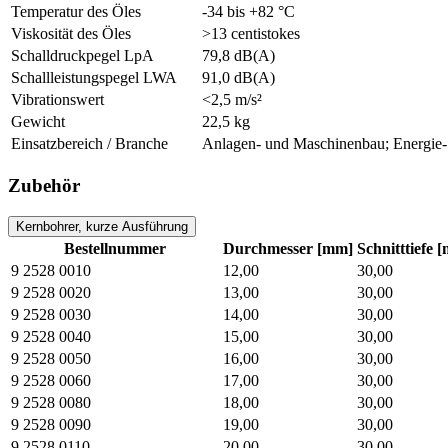
Temperatur des Öles
-34 bis +82 °C
Viskosität des Öles
>13 centistokes
Schalldruckpegel LpA
79,8 dB(A)
Schallleistungspegel LWA
91,0 dB(A)
Vibrationswert
<2,5 m/s²
Gewicht
22,5 kg
Einsatzbereich / Branche
Anlagen- und Maschinenbau; Energie- 
Zubehör
Kernbohrer, kurze Ausführung
Bestellnummer
Durchmesser [mm]
Schnitttiefe 
9 2528 0010
12,00
30,00
9 2528 0020
13,00
30,00
9 2528 0030
14,00
30,00
9 2528 0040
15,00
30,00
9 2528 0050
16,00
30,00
9 2528 0060
17,00
30,00
9 2528 0080
18,00
30,00
9 2528 0090
19,00
30,00
9 2528 0110
20,00
30,00