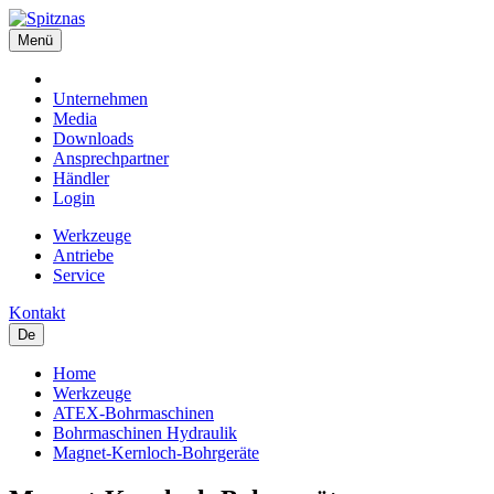
Menü
Unternehmen
Media
Downloads
Ansprechpartner
Händler
Login
Werkzeuge
Antriebe
Service
Kontakt
De
Home
Werkzeuge
ATEX-Bohrmaschinen
Bohrmaschinen Hydraulik
Magnet-Kernloch-Bohrgeräte