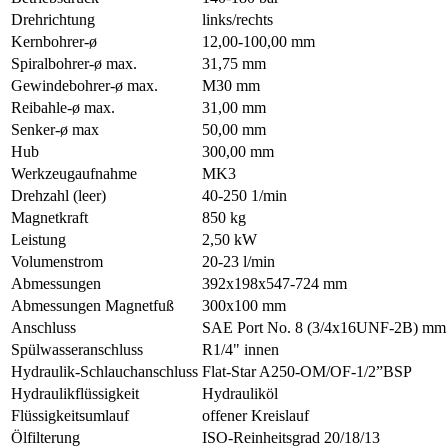
Drehrichtung
links/rechts
Kernbohrer-ø
12,00-100,00 mm
Spiralbohrer-ø max.
31,75 mm
Gewindebohrer-ø max.
M30 mm
Reibahle-ø max.
31,00 mm
Senker-ø max
50,00 mm
Hub
300,00 mm
Werkzeugaufnahme
MK3
Drehzahl (leer)
40-250 1/min
Magnetkraft
850 kg
Leistung
2,50 kW
Volumenstrom
20-23 l/min
Abmessungen
392x198x547-724 mm
Abmessungen Magnetfuß
300x100 mm
Anschluss
SAE Port No. 8 (3/4x16UNF-2B) mm
Spülwasseranschluss
R1/4" innen
Hydraulik-Schlauchanschluss
Flat-Star A250-OM/OF-1/2”BSP
Hydraulikflüssigkeit
Hydrauliköl
Flüssigkeitsumlauf
offener Kreislauf
Ölfilterung
ISO-Reinheitsgrad 20/18/13