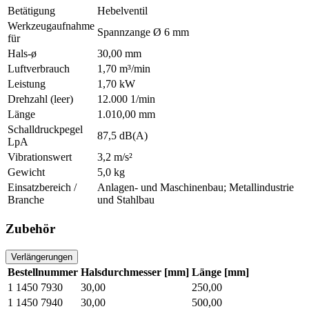
Betätigung
Hebelventil
Werkzeugaufnahme
Spannzange Ø 6 mm
für
Hals-ø
30,00 mm
Luftverbrauch
1,70 m³/min
Leistung
1,70 kW
Drehzahl (leer)
12.000 1/min
Länge
1.010,00 mm
Schalldruckpegel
87,5 dB(A)
LpA
Vibrationswert
3,2 m/s²
Gewicht
5,0 kg
Einsatzbereich /
Anlagen- und Maschinenbau; Metallindustrie
Branche
und Stahlbau
Zubehör
Verlängerungen
Bestellnummer
Halsdurchmesser [mm]
Länge [mm]
1 1450 7930
30,00
250,00
1 1450 7940
30,00
500,00