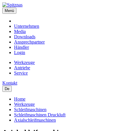
Menü
Unternehmen
Media
Downloads
Ansprechpartner
Händler
Login
Werkzeuge
Antriebe
Service
Kontakt
De
Home
Werkzeuge
Schleifmaschinen
Schleifmaschinen Druckluft
Axialschleifmaschinen