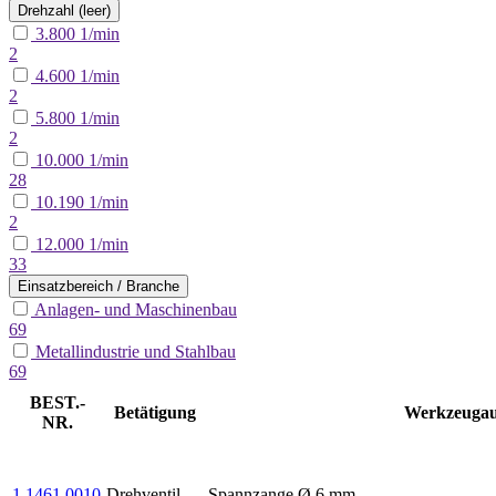
Drehzahl (leer)
3.800
1/min
2
4.600
1/min
2
5.800
1/min
2
10.000
1/min
28
10.190
1/min
2
12.000
1/min
33
Einsatzbereich / Branche
Anlagen- und Maschinenbau
69
Metallindustrie und Stahlbau
69
BEST.-
Betätigung
Werkzeugau
NR.
1 1461 0010
Drehventil
Spannzange Ø 6 mm