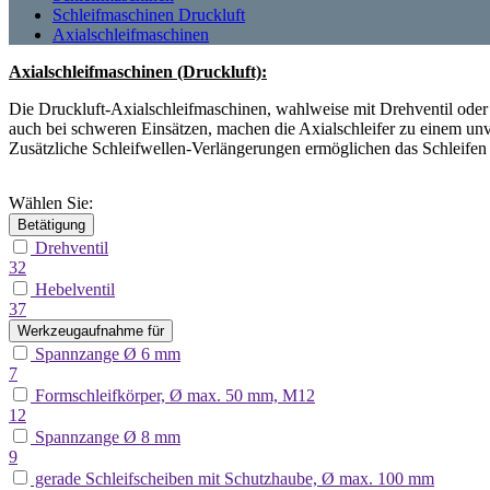
Schleifmaschinen Druckluft
Axialschleifmaschinen
Axialschleifmaschinen (Druckluft):
Die Druckluft-Axialschleifmaschinen, wahlweise mit Drehventil oder
auch bei schweren Einsätzen, machen die Axialschleifer zu einem un
Zusätzliche Schleifwellen-Verlängerungen ermöglichen das Schleife
Wählen Sie:
Betätigung
Drehventil
32
Hebelventil
37
Werkzeugaufnahme für
Spannzange Ø 6 mm
7
Formschleifkörper, Ø max. 50 mm, M12
12
Spannzange Ø 8 mm
9
gerade Schleifscheiben mit Schutzhaube, Ø max. 100 mm