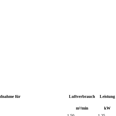
fnahme für
Luftverbrauch
Leistung
m³/min
kW
1,50
1,25