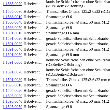
konische Schleifscheiben ohne Schutz
1 1565 0070
Hebelventil
(ØDxBreitexØBohrung)
1 1565 0080
Hebelventil
Trennscheibe, Ø max. 125x2-6x22 (ØD
1 1566 0010
Hebelventil
Spannzange Ø 6
1 1566 0040
Hebelventil
Formschleifkörper, Ø max. 50 mm, M12
1 1566 0050
Hebelventil
Spannzange Ø 8
1 1591 0010
Hebelventil
Spannzange Ø 6 mm
1 1591 0020
Hebelventil
gerade Schleifscheiben mit Schutzhaub
1 1591 0030
Hebelventil
gerade Schleifscheiben mit Schutzhaub
1 1591 0040
Hebelventil
Formschleifkörper, Ø max. 50 mm, M12
1 1591 0050
Hebelventil
Spannzange Ø 8 mm
konische Schleifscheiben ohne Schutz
1 1591 0060
Hebelventil
(ØxBreitexØBohrung)
konische Schleifscheiben ohne Schutz
1 1591 0070
Hebelventil
(ØDxBreitexØBohrung)
1 1591 0080
Hebelventil
Trennscheibe, Ø max. 125x2-6x22 mm 
1 1595 0010
Hebelventil
Spannzange Ø 6
1 1595 0020
Hebelventil
gerade Schleifscheiben mit Schutzhaube
1 1595 0030
Hebelventil
gerade Schleifscheiben mit Schutzhaube
1 1595 0040
Hebelventil
Formschleifkörper, Ø max. 50 mm, M12
1 1595 0050
Hebelventil
Spannzange Ø 8