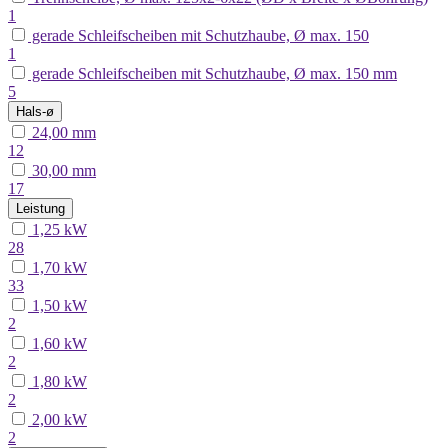
1
gerade Schleifscheiben mit Schutzhaube, Ø max. 150
1
gerade Schleifscheiben mit Schutzhaube, Ø max. 150 mm
5
Hals-ø
24,00
mm
12
30,00
mm
17
Leistung
1,25
kW
28
1,70
kW
33
1,50
kW
2
1,60
kW
2
1,80
kW
2
2,00
kW
2