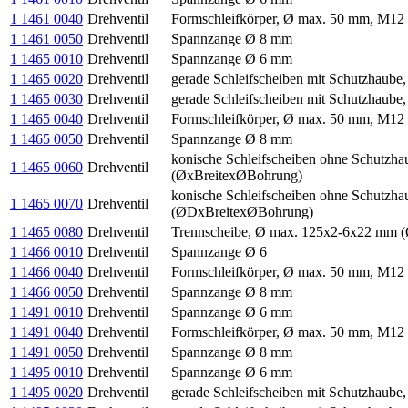
1 1461 0040
Drehventil
Formschleifkörper, Ø max. 50 mm, M12
1 1461 0050
Drehventil
Spannzange Ø 8 mm
1 1465 0010
Drehventil
Spannzange Ø 6 mm
1 1465 0020
Drehventil
gerade Schleifscheiben mit Schutzhaub
1 1465 0030
Drehventil
gerade Schleifscheiben mit Schutzhaub
1 1465 0040
Drehventil
Formschleifkörper, Ø max. 50 mm, M12
1 1465 0050
Drehventil
Spannzange Ø 8 mm
konische Schleifscheiben ohne Schutz
1 1465 0060
Drehventil
(ØxBreitexØBohrung)
konische Schleifscheiben ohne Schutz
1 1465 0070
Drehventil
(ØDxBreitexØBohrung)
1 1465 0080
Drehventil
Trennscheibe, Ø max. 125x2-6x22 mm 
1 1466 0010
Drehventil
Spannzange Ø 6
1 1466 0040
Drehventil
Formschleifkörper, Ø max. 50 mm, M12
1 1466 0050
Drehventil
Spannzange Ø 8 mm
1 1491 0010
Drehventil
Spannzange Ø 6 mm
1 1491 0040
Drehventil
Formschleifkörper, Ø max. 50 mm, M12
1 1491 0050
Drehventil
Spannzange Ø 8 mm
1 1495 0010
Drehventil
Spannzange Ø 6 mm
1 1495 0020
Drehventil
gerade Schleifscheiben mit Schutzhaub