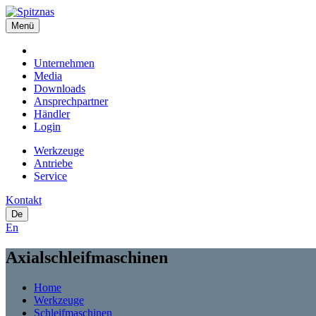
Menü
Unternehmen
Media
Downloads
Ansprechpartner
Händler
Login
Werkzeuge
Antriebe
Service
Kontakt
De
En
Axialschleifmaschinen
Home
Werkzeuge
Schleifmaschinen