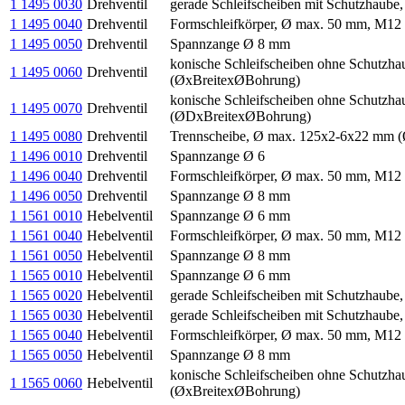
1 1495 0030
Drehventil
gerade Schleifscheiben mit Schutzhaub
1 1495 0040
Drehventil
Formschleifkörper, Ø max. 50 mm, M12
1 1495 0050
Drehventil
Spannzange Ø 8 mm
konische Schleifscheiben ohne Schutz
1 1495 0060
Drehventil
(ØxBreitexØBohrung)
konische Schleifscheiben ohne Schutz
1 1495 0070
Drehventil
(ØDxBreitexØBohrung)
1 1495 0080
Drehventil
Trennscheibe, Ø max. 125x2-6x22 mm 
1 1496 0010
Drehventil
Spannzange Ø 6
1 1496 0040
Drehventil
Formschleifkörper, Ø max. 50 mm, M12
1 1496 0050
Drehventil
Spannzange Ø 8 mm
1 1561 0010
Hebelventil
Spannzange Ø 6 mm
1 1561 0040
Hebelventil
Formschleifkörper, Ø max. 50 mm, M12
1 1561 0050
Hebelventil
Spannzange Ø 8 mm
1 1565 0010
Hebelventil
Spannzange Ø 6 mm
1 1565 0020
Hebelventil
gerade Schleifscheiben mit Schutzhaub
1 1565 0030
Hebelventil
gerade Schleifscheiben mit Schutzhaub
1 1565 0040
Hebelventil
Formschleifkörper, Ø max. 50 mm, M12
1 1565 0050
Hebelventil
Spannzange Ø 8 mm
konische Schleifscheiben ohne Schutz
1 1565 0060
Hebelventil
(ØxBreitexØBohrung)