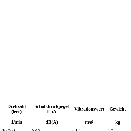
Drehzahl
Schalldruckpegel
Vibrationswert
Gewicht
(leer)
LpA
1/min
dB(A)
m/s²
kg
10.000
88,5
<2,5
5,0